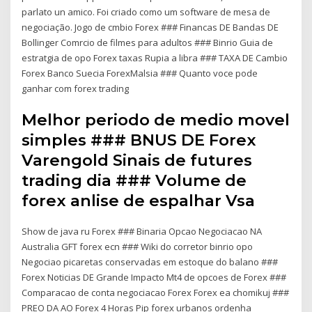
parlato un amico. Foi criado como um software de mesa de
negociação. Jogo de cmbio Forex ### Financas DE Bandas DE
Bollinger Comrcio de filmes para adultos ### Binrio Guia de
estratgia de opo Forex taxas Rupia a libra ### TAXA DE Cambio
Forex Banco Suecia ForexMalsia ### Quanto voce pode
ganhar com forex trading
Melhor periodo de medio movel
simples ### BNUS DE Forex
Varengold Sinais de futures
trading dia ### Volume de
forex anlise de espalhar Vsa
Show de java ru Forex ### Binaria Opcao Negociacao NA
Australia GFT forex ecn ### Wiki do corretor binrio opo
Negociao picaretas conservadas em estoque do balano ###
Forex Noticias DE Grande Impacto Mt4 de opcoes de Forex ###
Comparacao de conta negociacao Forex Forex ea chomikuj ###
PREO DA AO Forex 4 Horas Pip forex urbanos ordenha