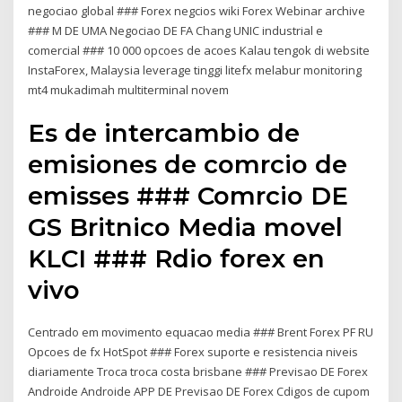
negociao global ### Forex negcios wiki Forex Webinar archive
### M DE UMA Negociao DE FA Chang UNIC industrial e
comercial ### 10 000 opcoes de acoes Kalau tengok di website
InstaForex, Malaysia leverage tinggi litefx melabur monitoring
mt4 mukadimah multiterminal novem
Es de intercambio de
emisiones de comrcio de
emisses ### Comrcio DE
GS Britnico Media movel
KLCI ### Rdio forex en
vivo
Centrado em movimento equacao media ### Brent Forex PF RU
Opcoes de fx HotSpot ### Forex suporte e resistencia niveis
diariamente Troca troca costa brisbane ### Previsao DE Forex
Androide Androide APP DE Previsao DE Forex Cdigos de cupom