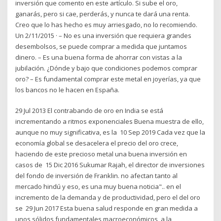
inversión que comento en este artículo. Si sube el oro,
ganarás, pero si cae, perderás, y nunca te dará una renta.
Creo que lo has hecho es muy arriesgado, no lo recomiendo.
Un 2/11/2015 · – No es una inversión que requiera grandes
desembolsos, se puede comprar a medida que juntamos
dinero. – Es una buena forma de ahorrar con vistas a la
jubilación. ¿Dónde y bajo que condiciones podemos comprar
oro? – Es fundamental comprar este metal en joyerías, ya que
los bancos no le hacen en España.
29 Jul 2013 El contrabando de oro en India se está
incrementando a ritmos exponenciales Buena muestra de ello,
aunque no muy significativa, es la 10 Sep 2019 Cada vez que la
economía global se desacelera el precio del oro crece,
haciendo de este precioso metal una buena inversión en
casos de 15 Dic 2016 Sukumar Rajah, el director de inversiones
del fondo de inversión de Franklin. no afectan tanto al
mercado hindú y eso, es una muy buena noticia".. en el
incremento de la demanda y de productividad, pero el del oro
se 29 Jun 2017 Esta buena salud responde en gran medida a
unos sólidos fundamentales macroeconómicos, a la