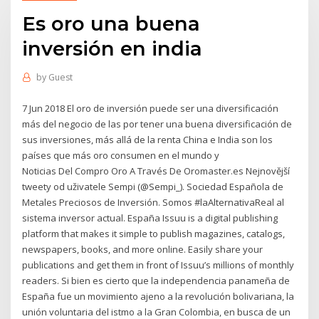
Es oro una buena
inversión en india
by
Guest
7 Jun 2018 El oro de inversión puede ser una diversificación
más del negocio de las por tener una buena diversificación de
sus inversiones, más allá de la renta China e India son los
países que más oro consumen en el mundo y
Noticias Del Compro Oro A Través De Oromaster.es Nejnovější
tweety od uživatele Sempi (@Sempi_). Sociedad Española de
Metales Preciosos de Inversión. Somos #laAlternativaReal al
sistema inversor actual. España Issuu is a digital publishing
platform that makes it simple to publish magazines, catalogs,
newspapers, books, and more online. Easily share your
publications and get them in front of Issuu’s millions of monthly
readers. Si bien es cierto que la independencia panameña de
España fue un movimiento ajeno a la revolución bolivariana, la
unión voluntaria del istmo a la Gran Colombia, en busca de un