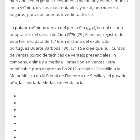
mercados emergentes relevantes a día de hoy éstos serían la
India y China. divisas más rentables, y de alguna manera
seguras, para que puedas invertir tu dinero.
La palabra «China» deriva del persa Cin (چین), la cual es una
adaptación del sánscrito Cīna (चीन). [29 ] El primer registro de
este término data de 1516, en el diario del explorador
portugués Duarte Barbosa. [30 ] [31 ] Se cree que la… Cursos
de ventas (curso de técnicas de ventas) presenciales, in
company, online y a medida. Formación en Ventas 100%
bonificable para empresas En 2012 recibió el Giraldillo a la
Mejor Música en la Bienal de Flamenco de Sevilla y, el pasado
año, la codiciada Medalla de Andalucía.