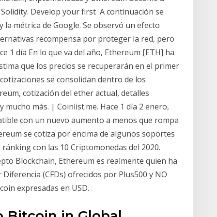
olidity. Develop your first A continuación se
 y la métrica de Google. Se observó un efecto
ternativas recompensa por proteger la red, pero
ce 1 día En lo que va del año, Ethereum [ETH] ha
stima que los precios se recuperarán en el primer
as cotizaciones se consolidan dentro de los
eum, cotización del ether actual, detalles
s y mucho más. | Coinlist.me. Hace 1 día 2 enero,
patible con un nuevo aumento a menos que rompa
thereum se cotiza por encima de algunos soportes
el ránking con las 10 Criptomonedas del 2020.
cepto Blockchain, Ethereum es realmente quien ha
 Diferencia (CFDs) ofrecidos por Plus500 y NO
tcoin expresadas en USD.
 Bitcoin in Global