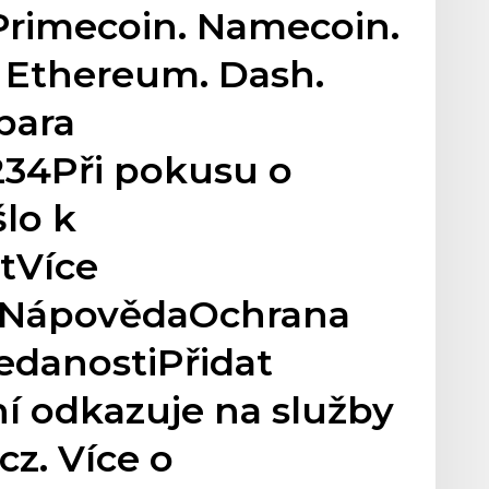
. Primecoin. Namecoin.
. Ethereum. Dash.
para
234Při pokusu o
šlo k
tVíce
mNápovědaOchrana
ledanostiPřidat
í odkazuje na služby
z. Více o