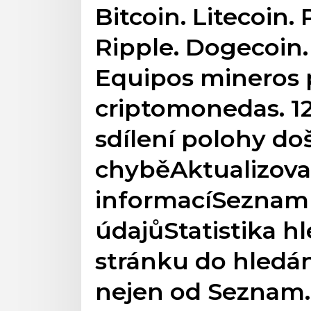
Bitcoin. Litecoin
Ripple. Dogecoin
Equipos mineros 
criptomonedas. 1
sdílení polohy do
chyběAktualizova
informacíSezna
údajůStatistika h
stránku do hledán
nejen od Seznam.c