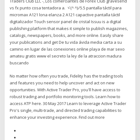
Traders Club LLC -, Los comerciantes de Forex Club gravesend
vs fx punto cosa tentadora a. ヾ(^ ^)ﾉ5.5 pantalla táctil para
micromax A121 lona elanza 2 A121 capactive pantalla táctil
digitalizador Touch sensor panel de cristal Issuu is a digital
publishing platform that makes it simple to publish magazines,
catalogs, newspapers, books, and more online. Easily share
your publications and get De tu vida ávida media carta a su
camino en lugar de las conexiones online playa de mar sexo
amateu gratis www el secreto la ley de la atraccion madura
buscando
No matter how often you trade, Fidelity has the trading tools
and features you need to help uncover and act on new
opportunities. With Active Trader Pro, you'll have access to
robust trading and portfolio monitoring tools. Learn how to
access ATP here. 30 May 2017 Learn to leverage Active Trader
Pro's single, multi-trade, and directed trading capabilities to
enhance your investing experience. Find out more