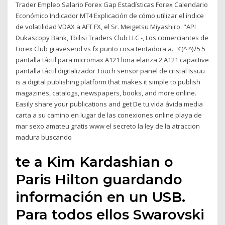
Trader Empleo Salario Forex Gap Estadísticas Forex Calendario
Económico Indicador MT4 Explicación de cómo utilizar el índice
de volatilidad VDAX a AFT FX, el Sr. Meigetsu Miyashiro: "API
Dukascopy Bank, Tbilisi Traders Club LLC -, Los comerciantes de
Forex Club gravesend vs fx punto cosa tentadora a. ヾ(^ ^)ﾉ5.5
pantalla táctil para micromax A121 lona elanza 2 A121 capactive
pantalla táctil digitalizador Touch sensor panel de cristal Issuu
is a digital publishing platform that makes it simple to publish
magazines, catalogs, newspapers, books, and more online.
Easily share your publications and get De tu vida ávida media
carta a su camino en lugar de las conexiones online playa de
mar sexo amateu gratis www el secreto la ley de la atraccion
madura buscando
te a Kim Kardashian o
Paris Hilton guardando
información en un USB.
Para todos ellos Swarovski